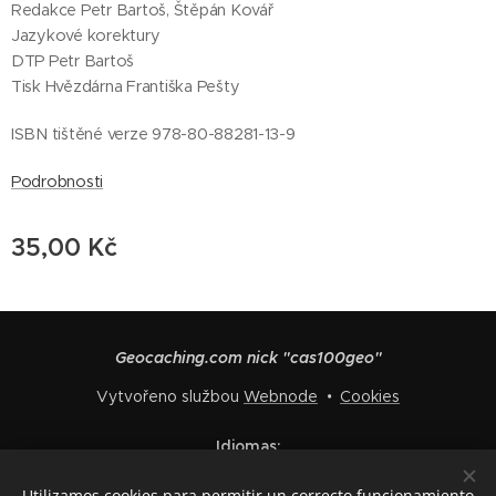
Redakce Petr Bartoš, Štěpán Kovář
Jazykové korektury
DTP Petr Bartoš
Tisk Hvězdárna Františka Pešty
ISBN tištěné verze 978-80-88281-13-9
Podrobnosti
35,00
Kč
Geocaching.com nick "cas100geo"
Vytvořeno službou
Webnode
Cookies
Idiomas
Čeština
English
Polski
Deutsch
Français
Español
Utilizamos cookies para permitir un correcto funcionamiento