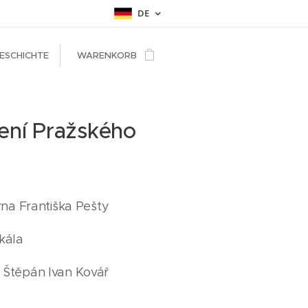
DE
ESCHICHTE
WARENKORB
ení Pražského
na Františka Pešty
kála
š, Štěpán Ivan Kovář