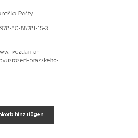
antiška Pešty
 978-80-88281-15-3
/www.hvezdarna-
ovuzrozeni-prazskeho-
korb hinzufügen