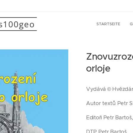
as100geo
STARTSEITE
G
Znovuzroz
orloje
Vydává © Hvězdár
Autor textů Petr S
Editoři Petr Barto
DTP Petr Bartoš