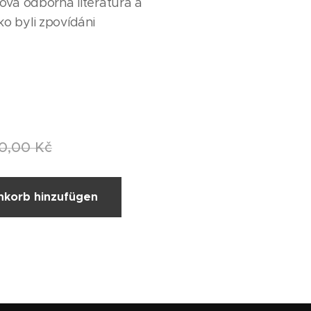
vá odborná literatura a
ako byli zpovídáni
0,00
Kč
korb hinzufügen