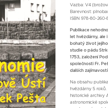
Vazba: V4 (brožov
Barevnost: plnoba
ISBN 978-80-260-
Publikace nehodno
let hvězdárny, ale i
bohatý
život jejíh
studie o pádu Str
1753, založení Po
společnosti Fr. Pe
dalších zajímavostí
Na obsahu publika
hvězdárny 5 roků
historické archivy
astronomické spole