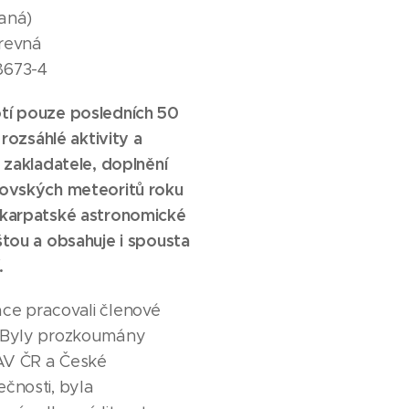
aná)
revná
8673-4
tí pouze posledních 50
 rozsáhlé aktivity a
o zakladatele, doplnění
kovských meteoritů roku
dkarpatské
astronomické
štou a obsahuje i spousta
.
ce pracovali členové
. Byly prozkoumány
 AV ČR a České
čnosti, byla