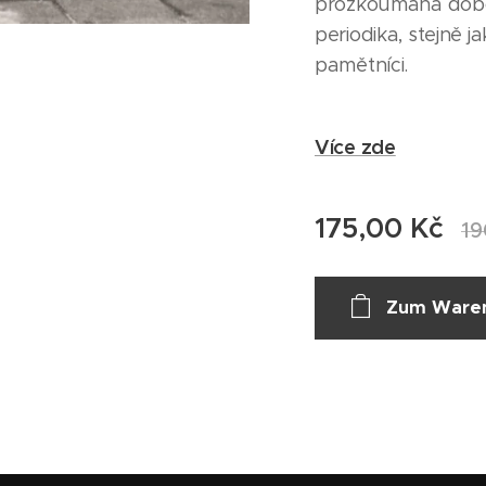
prozkoumána dobo
periodika, stejně j
pamětníci.
Více zde
175,00
Kč
19
Zum Waren