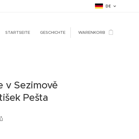
DE
STARTSEITE
GESCHICHTE
WARENKORB
e v Sezimově
tišek Pešta
ků