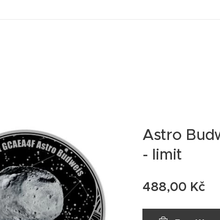
Astro Budw
- limit
488,00
Kč