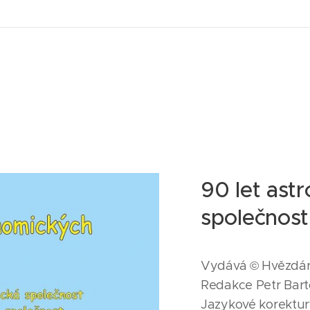
90 let ast
společnost
Vydává © Hvězdár
Redakce Petr Bart
Jazykové korektu