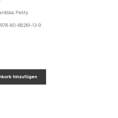
antiška Pešty
 978-80-88281-13-9
korb hinzufügen