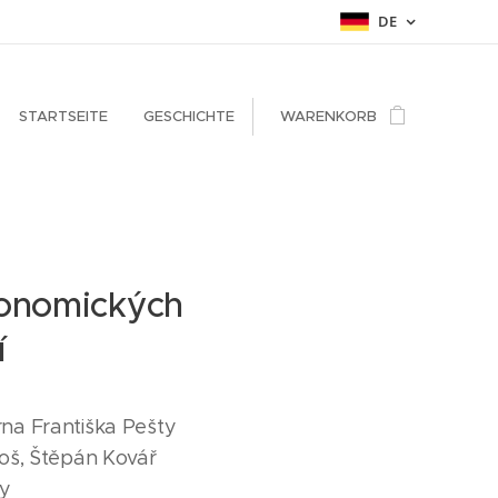
DE
STARTSEITE
GESCHICHTE
WARENKORB
ronomických
í
na Františka Pešty
oš, Štěpán Kovář
ry