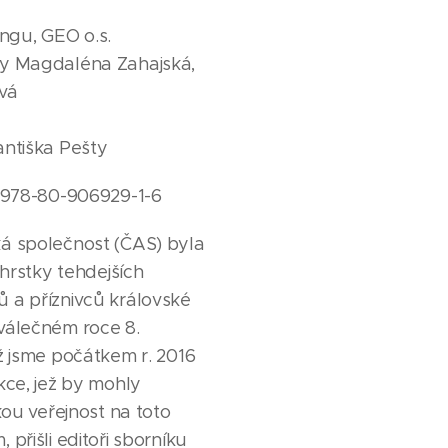
gu, GEO o.s.
y Magdaléna Zahajská,
vá
antiška Pešty
e 978-80-906929-1-6
á společnost (ČAS) byla
 hrstky tehdejších
 a příznivců královské
válečném roce 8.
ž jsme počátkem r. 2016
kce, jež by mohly
kou veřejnost na toto
přišli editoři sborníku