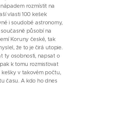
 nápadem rozmístit na
ší vlasti 100 kešek
ávné i soudobé astronomy,
o současně působí na
zemí Koruny české, tak
slel, že to je čirá utopie.
 ty osobnosti, napsat o
 pak k tomu rozmisťovat
 kešky v takovém počtu,
tu času. A kdo ho dnes