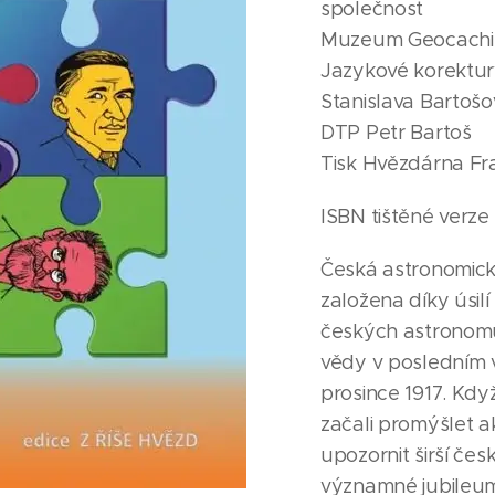
společnost
Muzeum Geocachin
Jazykové korektur
Stanislava Bartošo
DTP Petr Bartoš
Tisk Hvězdárna Fr
ISBN tištěné verz
Česká astronomick
založena díky úsilí
českých astronomů
vědy v posledním 
prosince 1917. Kdy
začali promýšlet a
upozornit širší čes
významné jubileum, 