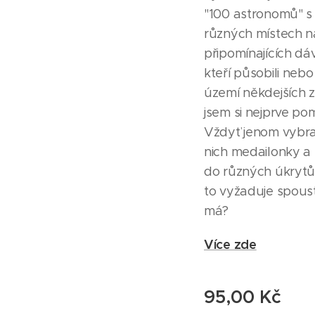
"100 astronomů" s
různých místech na
připomínajících d
kteří působili neb
území někdejších 
jsem si nejprve pomy
Vždyť jenom vybrat
nich medailonky a
do různých úkrytů
to vyžaduje spous
má?
Více zde
95,00
Kč