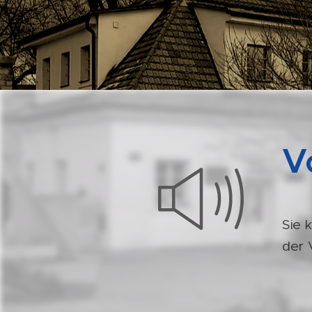
V
Sie 
der 