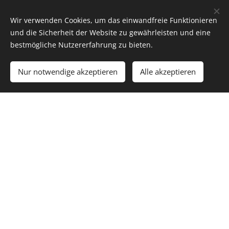
m
Planetarium
Meridian
Wir verwenden Cookies, um das einwandfreie Funktionieren
und die Sicherheit der Website zu gewährleisten und eine
bestmögliche Nutzererfahrung zu bieten.
Strahov
Artikel
Metronom
Kloster
Nur notwendige akzeptieren
Alle akzeptieren
Nationales
Technikmuse
Nationalmuse
Petřín
um
um
Aussichten
Geocaching.com nick "cas100geo"
Unterstützt von
Webnode
Cookies
Sprachen
Čeština
English
Polski
Deutsch
Français
Español